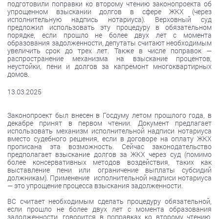
подготовили поправки ко второму чтению законопроекта об
упрощенном взыскании долгов в сфере ЖКХ (через
исполнительную надпись нотариуса). Верховный суд
предложил использовать эту процедуру в обязательном
порядке, если прошло не более двух лет с момента
образования задолженности, депутаты считают необходимым
увеличить срок до трех лет. Также в числе поправок —
распространение механизма на взыскание процентов,
неустойки, пени и долгов за капремонт многоквартирных
домов.
13.03.2025
Законопроект был внесен в Госдуму летом прошлого года, в
декабре принят в первом чтении. Документ предлагает
использовать механизм исполнительной надписи нотариуса
вместо судебного решения, если в договоре на оплату ЖКХ
прописана эта возможность. Сейчас законодательство
предполагает взыскание долгов за ЖКХ через суд (помимо
более консервативных методов воздействия, таких как
выставление пени или ограничение выплаты субсидий
должникам). Применение исполнительной надписи нотариуса
— это упрощение процесса взыскания задолженности.
ВС считает необходимым сделать процедуру обязательной,
если прошло не более двух лет с момента образования
задолженности, говорится в поправках ко второму чтению,