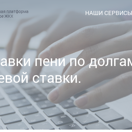
вая платформа
НАШИ СЕРВИС
ере ЖКХ
авки пени по долга
вой ставки.