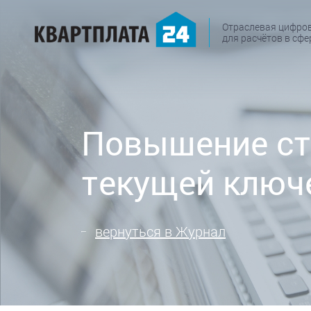
Отраслевая цифро
для расчётов в сф
Повышение ст
текущей ключе
вернуться в Журнал