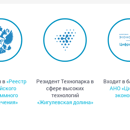
ы в
«Реестр
Резидент Технопарка в
Входит в б
йского
сфере высоких
АНО «Ц
аммного
технологий
эконо
ечения»
«Жигулевская долина»