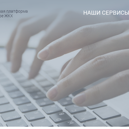
вая платформа
НАШИ СЕРВИС
ере ЖКХ