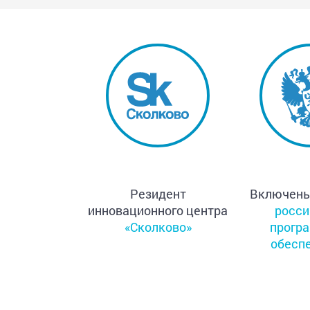
Резидент
Включен
инновационного центра
росси
«Сколково»
прогр
обесп