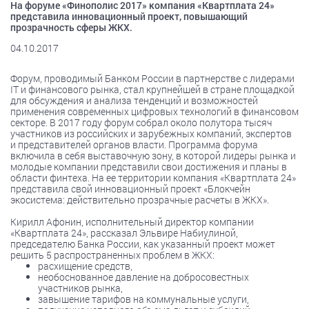
На форуме «Финополис 2017» компания «Квартплата 24»
представила инновационный проект, повышающий
прозрачность сферы ЖКХ.
04.10.2017
Форум, проводимый Банком России в партнерстве с лидерами
IT и финансового рынка, стал крупнейшей в стране площадкой
для обсуждения и анализа тенденций и возможностей
применения современных цифровых технологий в финансовом
секторе. В 2017 году форум собрал около полутора тысяч
участников из российских и зарубежных компаний, экспертов
и представителей органов власти. Программа форума
включила в себя выставочную зону, в которой лидеры рынка и
молодые компании представили свои достижения и планы в
области финтеха. На ее территории компания «Квартплата 24»
представила свой инновационный проект «Блокчейн
экосистема: действительно прозрачные расчеты в ЖКХ».
Кирилл Афонин, исполнительный директор компании
«Квартплата 24», рассказал Эльвире Набиулиной,
председателю Банка России, как указанный проект может
решить 5 распространенных проблем в ЖКХ:
расхищение средств,
необоснованное давление на добросовестных
участников рынка,
завышение тарифов на коммунальные услуги,