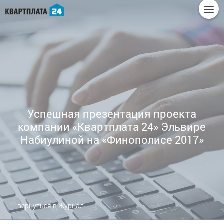
Успешная презентация проекта
компании «Квартплата 24» Эльвире
Набиулиной на «Финополисе 2017»
вернуться в Журнал