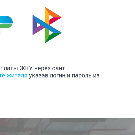
быстрых
платежей
(СБП)
Интернет-
банки
по алфавиту
оплаты ЖКУ через сайт
те жителя
указав логин и пароль из
T-Бан
(Тин
АБ
РОС