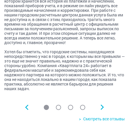
Мобильное приложение
котором хранится вся история их платежей и начислений,
Подробнее
Подробнее
Сервис по взысканию долгов
показаний приборов учета, и в режиме он-лайн увидеть все
производимые начисления и корректировки. При работе с
все функции личного кабинета жителя в вашем телефоне
Сервис по взысканию долгов
Сервис аналитики
нашим городским расчетным центром данная услуга была им
В течение 12 месяцев удается собрать до 70% долгов
доступно в Google Play, App Store, а также APK
не доступна и, в связи с этим, приходилось тратить много
Более 50% должников начинают платить в первые 3 месяца
В течение 12 месяцев удается собрать до 70% долгов
Мгновенное отображение начисления, оплаты и
Подробнее
времени на обращения в расчетный центр с официальными
"расщепления" платежей за ЖКУ
Более 50% должников начинают платить в первые 3 месяца
Подробнее
письмами за получением разъяснений, запросы выписок по
Можно установить sms оповещение об изменении
счету и так далее. И при этом спорные ситуации далеко не
Вопрос-ответ
Подробнее
финансовых показателей
Эффективность
всегда имели положительное решение. А теперь все легко,
Сервис аналитики
доступно и, главное, прозрачно!
Подробнее
ответы на часто задаваемые вопросы
Сервис аналитики
Сервис делает за вас практически все — тратьте на
Мгновенное отображение начисления, оплаты и
Хотел бы отметить, что городские системы, находящиеся
Подробнее
"расщепления" платежей за ЖКУ
работу в 4 раза меньше времени
Распределение платежей
Мгновенное отображение начисления, оплаты и
непосредственно у нас в городе, к которым мы все привыкли —
Можно установить sms оповещение об изменении
"расщепления" платежей за ЖКУ
это еще не значит правильно, надежно и с практической
финансовых показателей
Можно установить sms оповещение об изменении
Моментальное распределение платежей по единому
Подробнее
стороны удобно. Компания «Квартплата 24» работает в
финансовых показателей
платежному
федеральном масштабе и зарекомендовала себя как
Подробнее
Ваши преимущества
Онлайн доступ к аналитике по начислениям, платежам и
надежного партнера на которого можно положиться. И то, что
Подробнее
собираемости
она не находиться локально в нашем городе, как показала
Распределение платежей
практика, абсолютно не является барьером для решения
Подробнее
Распределение платежей
наших задач.
Моментальное распределение платежей
Онлайн доступ к аналитике по начислениям, платежам и
Обмен данными с ГИС ЖКХ
Моментальное распределение платежей по единому
собираемости
платежному
Онлайн доступ к аналитике по начислениям, платежам и
Автоматическая передача данных в ГИС ЖКХ (Помещения,
Подробнее
собираемости
лицевые счета, приборы учета, начисления по л/с в разрезе
Уверенность в партнере
услуг, показания приборов учета, платежи)
Обмен данными с ГИС ЖКХ
Смотреть все отзывы
Подробнее
Своевременная выгрузка из ГИС ЖКХ показаний ИПУ,
Соответствие начислений законам - 100%
совершенные платежи и так далее
Наши специалисты не оставят без внимания ни одно