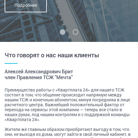
Подробнее
Что говорят о нас наши клиенты
Расчет ЖКУ
Отраслевая цифровая платформа
Cпособы оплаты ЖКУ
Расчет стоимости услуг
Расчет ЖКУ
Алексей Александрович Брит
М
Высокая степень автоматизации
Комплексная автоматизация деятельности
200 способов оплаты, включая СБП
член Правления ТСЖ "Мечта"
Б
Соответствие расчетов законам
Повышение собираемости платежей до 98%
оплата на всей территории РФ
Высокая степень автоматизации
Высокая степень автоматизации
Личный кабинет жителя
Единое информационное пространство
Соответствие расчетов законам
Соответствие расчетов законам
Подробнее
Преимущество работы с «Квартплата 24» для нашего ТСЖ
М
Личный кабинет жителя
Личный кабинет жителя
Подробнее
Подробнее
состоит в том, что общение происходит напрямую между
ра
Личный кабинет жителя
Подробнее
Подробнее
в
нашим ТСЖ и конечным абонентом, минуя посредника в лице
«К
Прием платежей
расчетного центра. Важнейший положительный фактор от
дл
регистрация показаний приборов учета
перехода на сервисы этой компании — теперь все стало в
на
Прием платежей
Прием платежей
Ваши преимущества
Моментальный автоматический учет платежей
информация о начислениях за ЖКУ
наших руках, под нашим контролем и с поддержкой команды
ко
200 способов приёма платежей
возможность оплаты прямо из личного кабинета
«Квартплата 24».
ко
Моментальный автоматический учет платежей
Моментальный автоматический учет платежей
Оплата на всей территории РФ
по
200 способов приёма платежей
200 способов приёма платежей
Подробнее
Мы знаем обо всех проблемах, с которыми вы сталкиваетесь в
Жители же главным образом приобретают выгоду в том, что
Оплата на всей территории РФ
Оплата на всей территории РФ
Подробнее
работе. Наши сервисы - гарантированное их решение.
они, не выходя из дома, могут зайти в свой личный кабинет, в